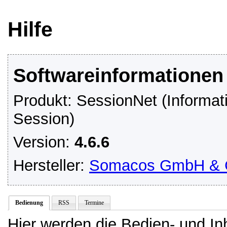
Hilfe
Softwareinformationen
Produkt: SessionNet (Informa
Session)
Version:
4.6.6
Hersteller:
Somacos GmbH & 
Bedienung
RSS
Termine
Hier werden die Bedien- und In